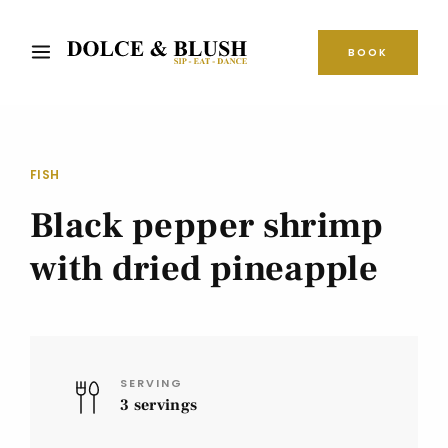
BOOK
FISH
Black pepper shrimp
with dried pineapple
SERVING
3 servings