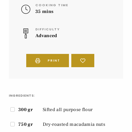
COOKING TIME
35 mins
DIFFICULTY
Advanced
PRINT
INGREDIENTS:
300 gr
Sifted all purpose flour
750 gr
Dry-roasted macadamia nuts