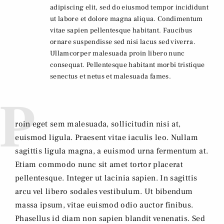
adipiscing elit, sed do eiusmod tempor incididunt
ut labore et dolore magna aliqua. Condimentum
vitae sapien pellentesque habitant. Faucibus
ornare suspendisse sed nisi lacus sed viverra.
Ullamcorper malesuada proin libero nunc
consequat. Pellentesque habitant morbi tristique
senectus et netus et malesuada fames.
P
roin eget sem malesuada, sollicitudin nisi at,
euismod ligula. Praesent vitae iaculis leo. Nullam
sagittis ligula magna, a euismod urna fermentum at.
Etiam commodo nunc sit amet tortor placerat
pellentesque. Integer ut lacinia sapien. In sagittis
arcu vel libero sodales vestibulum. Ut bibendum
massa ipsum, vitae euismod odio auctor finibus.
Phasellus id diam non sapien blandit venenatis. Sed