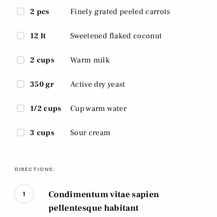
2 pcs
Finely grated peeled carrots
12 lt
Sweetened flaked coconut
2 cups
Warm milk
350 gr
Active dry yeast
1/2 cups
Cup warm water
3 cups
Sour cream
DIRECTIONS:
Condimentum vitae sapien
1
pellentesque habitant