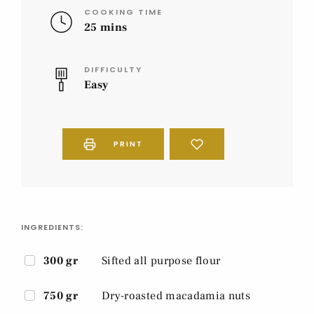
COOKING TIME
25 mins
DIFFICULTY
Easy
PRINT
INGREDIENTS:
300 gr
Sifted all purpose flour
750 gr
Dry-roasted macadamia nuts