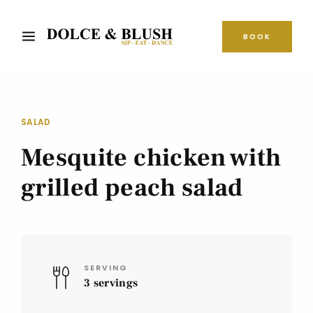
BOOK
SALAD
Mesquite chicken with
grilled peach salad
SERVING
3 servings