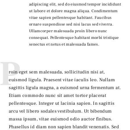
adipiscing elit, sed do eiusmod tempor incididunt
ut labore et dolore magna aliqua. Condimentum
vitae sapien pellentesque habitant. Faucibus
ornare suspendisse sed nisi lacus sed viverra.
Ullamcorper malesuada proin libero nunc
consequat. Pellentesque habitant morbi tristique
senectus et netus et malesuada fames.
P
roin eget sem malesuada, sollicitudin nisi at,
euismod ligula. Praesent vitae iaculis leo. Nullam
sagittis ligula magna, a euismod urna fermentum at.
Etiam commodo nunc sit amet tortor placerat
pellentesque. Integer ut lacinia sapien. In sagittis
arcu vel libero sodales vestibulum. Ut bibendum
massa ipsum, vitae euismod odio auctor finibus.
Phasellus id diam non sapien blandit venenatis. Sed